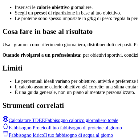
Inserisci le
calorie obiettivo
giornaliere.
Scegli un
preset
di ripartizione in base al tuo obiettivo.
Le proteine sono spesso impostate in g/kg di peso: regola la pe
Cosa fare in base al risultato
Usa i grammi come riferimento giornaliero, distribuendoli nei pasti. Priv
Quando rivolgersi a un professionista:
per obiettivi sportivi, condizi
Limiti
Le percentuali ideali variano per obiettivo, attività e preferenze 
Il calcolo assume calorie obiettivo già corrette: una stima errata 
È una guida generale, non un piano alimentare personalizzato.
Strumenti correlati
Calcolatore TDEE
Fabbisogno calorico giornaliero totale
Fabbisogno Proteico
Il tuo fabbisogno di proteine al giorno
Fabbisogno Idrico
Il tuo fabbisogno di acqua al giorno