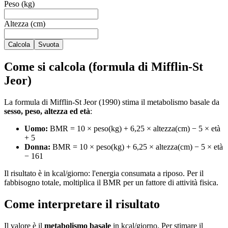
Peso (kg)
Altezza (cm)
Calcola
Svuota
Come si calcola (formula di Mifflin-St
Jeor)
La formula di Mifflin-St Jeor (1990) stima il metabolismo basale da
sesso, peso, altezza ed età
:
Uomo:
BMR = 10 × peso(kg) + 6,25 × altezza(cm) − 5 × età
+ 5
Donna:
BMR = 10 × peso(kg) + 6,25 × altezza(cm) − 5 × età
− 161
Il risultato è in kcal/giorno: l'energia consumata a riposo. Per il
fabbisogno totale, moltiplica il BMR per un fattore di attività fisica.
Come interpretare il risultato
Il valore è il
metabolismo basale
in kcal/giorno. Per stimare il