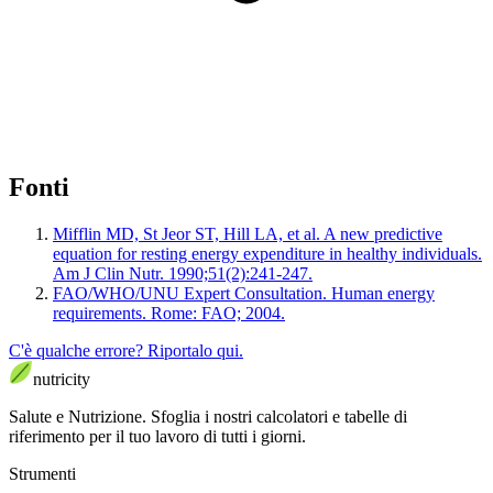
Fonti
Mifflin MD, St Jeor ST, Hill LA, et al. A new predictive
equation for resting energy expenditure in healthy individuals.
Am J Clin Nutr. 1990;51(2):241-247.
FAO/WHO/UNU Expert Consultation. Human energy
requirements. Rome: FAO; 2004.
C'è qualche errore? Riportalo qui.
nutri
city
Salute e Nutrizione
.
Sfoglia i nostri calcolatori e tabelle di
riferimento per il tuo lavoro di tutti i giorni.
Strumenti