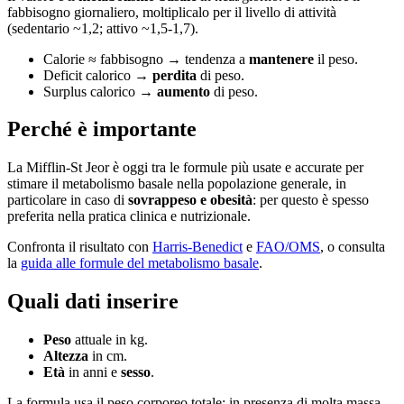
fabbisogno giornaliero, moltiplicalo per il livello di attività
(sedentario ~1,2; attivo ~1,5-1,7).
Calorie ≈ fabbisogno → tendenza a
mantenere
il peso.
Deficit calorico →
perdita
di peso.
Surplus calorico →
aumento
di peso.
Perché è importante
La Mifflin-St Jeor è oggi tra le formule più usate e accurate per
stimare il metabolismo basale nella popolazione generale, in
particolare in caso di
sovrappeso e obesità
: per questo è spesso
preferita nella pratica clinica e nutrizionale.
Confronta il risultato con
Harris-Benedict
e
FAO/OMS
, o consulta
la
guida alle formule del metabolismo basale
.
Quali dati inserire
Peso
attuale in kg.
Altezza
in cm.
Età
in anni e
sesso
.
La formula usa il peso corporeo totale: in presenza di molta massa