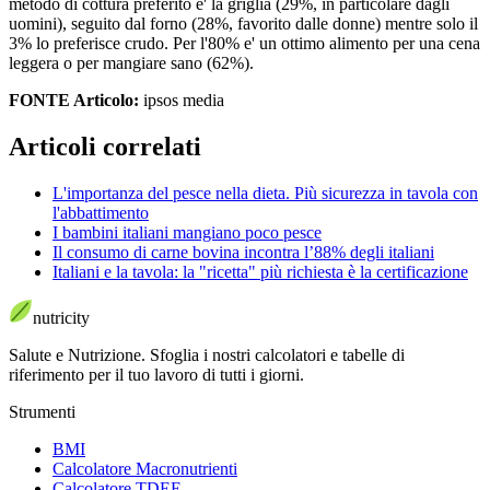
metodo di cottura preferito e' la griglia (29%, in particolare dagli
uomini), seguito dal forno (28%, favorito dalle donne) mentre solo il
3% lo preferisce crudo. Per l'80% e' un ottimo alimento per una cena
leggera o per mangiare sano (62%).
FONTE Articolo:
ipsos media
Articoli correlati
L'importanza del pesce nella dieta. Più sicurezza in tavola con
l'abbattimento
I bambini italiani mangiano poco pesce
Il consumo di carne bovina incontra l’88% degli italiani
Italiani e la tavola: la "ricetta" più richiesta è la certificazione
nutri
city
Salute e Nutrizione
.
Sfoglia i nostri calcolatori e tabelle di
riferimento per il tuo lavoro di tutti i giorni.
Strumenti
BMI
Calcolatore Macronutrienti
Calcolatore TDEE