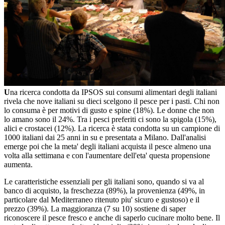
U
na ricerca condotta da IPSOS sui consumi alimentari degli italiani
rivela che nove italiani su dieci scelgono il pesce per i pasti. Chi non
lo consuma è per motivi di gusto e spine (18%). Le donne che non
lo amano sono il 24%. Tra i pesci preferiti ci sono la spigola (15%),
alici e crostacei (12%). La ricerca è stata condotta su un campione di
1000 italiani dai 25 anni in su e presentata a Milano. Dall'analisi
emerge poi che la meta' degli italiani acquista il pesce almeno una
volta alla settimana e con l'aumentare dell'eta' questa propensione
aumenta.
Le caratteristiche essenziali per gli italiani sono, quando si va al
banco di acquisto, la freschezza (89%), la provenienza (49%, in
particolare dal Mediterraneo ritenuto piu' sicuro e gustoso) e il
prezzo (39%). La maggioranza (7 su 10) sostiene di saper
riconoscere il pesce fresco e anche di saperlo cucinare molto bene. Il