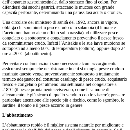
dell’apparato gastrointestinale, dallo stomaco fino al colon. Per
difendersi dai succhi gastrici, attaccano le mucose con grande
capacità perforante, determinando una parassitosi acuta o cronica.
Una circolare del ministero di sanità del 1992, ancora in vigore,
obbliga chi somministra pesce crudo o in salamoia (il limone e
l’aceto non hanno alcun effetto sul parassita) ad utilizzare pesce
congelato o a sottoporre a congelamento preventivo il pesce fresco
da somministrare crudo. Infatti l’Anisakis e le sue larve muoiono se
sottoposti ad almeno 60°C di temperatura (cottura), oppure dopo 24
ore a -20°C (abbattimento).
Per evitare contaminazioni sono necessari alcuni accorgimenti:
assicurarsi sempre che nel ristorante in cui si mangia pesce crudo o
marinato questo venga preventivamente sottoposto a trattamento
termico adeguato; nel consumo casalingo di pesce crudo, acquistarlo
fresco e congelarlo per almeno una settimana nel congelatore a
-18°C (il pesce prontamente eviscerato, come il salmone di
allevamento, è più sicuro di quello venduto con le viscere); prestare
particolare attenzione alle specie più a rischio, come lo sgombro, le
sardine, il tonno e il pesce azzurro in genere.
L’abbattimento
L’abbattimento rapido è il miglior sistema naturale per migliorare e