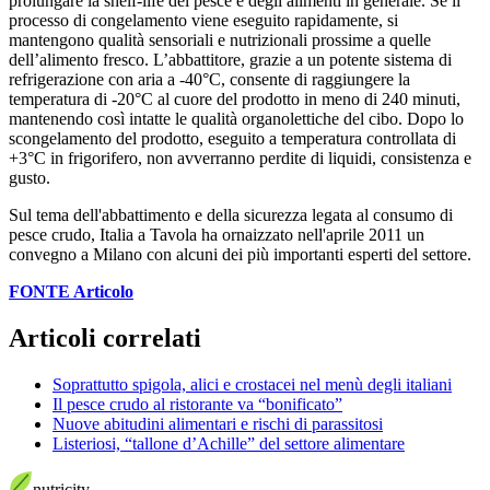
prolungare la shelf-life del pesce e degli alimenti in generale. Se il
processo di congelamento viene eseguito rapidamente, si
mantengono qualità sensoriali e nutrizionali prossime a quelle
dell’alimento fresco. L’abbattitore, grazie a un potente sistema di
refrigerazione con aria a -40°C, consente di raggiungere la
temperatura di -20°C al cuore del prodotto in meno di 240 minuti,
mantenendo così intatte le qualità organolettiche del cibo. Dopo lo
scongelamento del prodotto, eseguito a temperatura controllata di
+3°C in frigorifero, non avverranno perdite di liquidi, consistenza e
gusto.
Sul tema dell'abbattimento e della sicurezza legata al consumo di
pesce crudo, Italia a Tavola ha ornaizzato nell'aprile 2011 un
convegno a Milano con alcuni dei più importanti esperti del settore.
FONTE Articolo
Articoli correlati
Soprattutto spigola, alici e crostacei nel menù degli italiani
Il pesce crudo al ristorante va “bonificato”
Nuove abitudini alimentari e rischi di parassitosi
Listeriosi, “tallone d’Achille” del settore alimentare
nutri
city