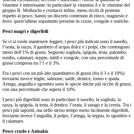
vitamine è interessante: in particolare la vitamina A e le vitamine del
gruppo B. Molluschi e crostacei infine, meno ricchi di proteine
rispetto al pesce, hanno un discreto contenuto di zinco, magnesio e
ferro: quest’ultimo soprattutto presente in cozze, vongole e ostriche.
Pesci magri e digeribili
Se ci si vuole mantenere leggeri, i pesci più indicati sono il nasello,
l’orata, la razza, il gambero d’acqua dolce e i polpi, che contengono
meno dell’1% di grassi. Seguono sogliola, spigola, trota, palombo,
rombo, calamari, seppie, mitili e vongole, con una percentuale di
grassi compresa tra l’1 e il 3%.
Fra i pesci con un più alto quantitativo di grassi (fra il 3 e il 10%)
troviamo invece triglie, salmone, sarde, dentice, tonno e spada.
Aringa, anguilla e sgombro sono le specie ittiche più ricche di grassi,
con una percentuale che supera il 10%.
I pesci più digeribili sono in particolare il nasello, la sogliola, la
razza, la spigola, la trota, il dentice, l’orata, il sarago e la cernia. Tra i
pesci più saporiti, ma nello stesso tempo meno facilmente digeribili,
troviamo invece l’anguilla, il polpo, l’aringa, la seppia, lo sgombro e
il calamaro.
Pesce crudo e Anisakis