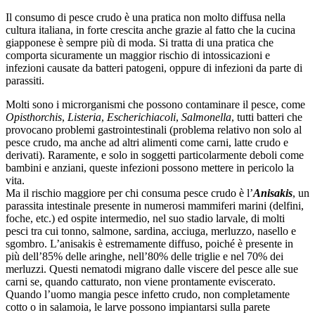
Il consumo di pesce crudo è una pratica non molto diffusa nella
cultura italiana, in forte crescita anche grazie al fatto che la cucina
giapponese è sempre più di moda. Si tratta di una pratica che
comporta sicuramente un maggior rischio di intossicazioni e
infezioni causate da batteri patogeni, oppure di infezioni da parte di
parassiti.
Molti sono i microrganismi che possono contaminare il pesce, come
Opisthorchis
,
Listeria
,
Escherichia
coli
,
Salmonella
, tutti batteri che
provocano problemi gastrointestinali (problema relativo non solo al
pesce crudo, ma anche ad altri alimenti come carni, latte crudo e
derivati). Raramente, e solo in soggetti particolarmente deboli come
bambini e anziani, queste infezioni possono mettere in pericolo la
vita.
Ma il rischio maggiore per chi consuma pesce crudo è l’
Anisakis
, un
parassita intestinale presente in numerosi mammiferi marini (delfini,
foche, etc.) ed ospite intermedio, nel suo stadio larvale, di molti
pesci tra cui tonno, salmone, sardina, acciuga, merluzzo, nasello e
sgombro. L’anisakis è estremamente diffuso, poiché è presente in
più dell’85% delle aringhe, nell’80% delle triglie e nel 70% dei
merluzzi. Questi nematodi migrano dalle viscere del pesce alle sue
carni se, quando catturato, non viene prontamente eviscerato.
Quando l’uomo mangia pesce infetto crudo, non completamente
cotto o in salamoia, le larve possono impiantarsi sulla parete