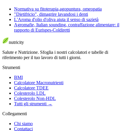
Normativa su fitoterapia,agopuntura, omeopatia
"Dietifricio", dimagrire lavandosi i denti
L'Aroma d'olio d'oliva aiuta il senso di sazietà
Agromafie, Italian sounding, contraffazione alimentare: il
rapporto di Eurispes-Coldiretti
nutri
city
Salute e Nutrizione
.
Sfoglia i nostri calcolatori e tabelle di
riferimento per il tuo lavoro di tutti i giorni.
Strumenti
BMI
Calcolatore Macronutrienti
Calcolatore TDEE
Colesterolo LDL
Colesterolo Non-HDL
Tutti gli strumenti
→
Collegamenti
Chi siamo
Contattaci