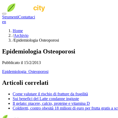
Strumenti
Contattaci
en
Home
/
Archivio
/
Epidemiologia Osteoporosi
Epidemiologia Osteoporosi
Pubblicato il 15/2/2013
Epidemiologia_Osteoporosi
Articoli correlati
Come valutare il rischio di fratture da fragilità
Sui benefici del Latte condanne ingiuste
Il gelato: piacere, calcio, proteine e vitamina D
Coldiretti, contro obesità 18 milioni di euro per frutta gratis a s