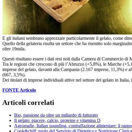
E gli italiani sembrano apprezzare particolarmente il gelato, come dimos
Quello della gelateria risulta un settore che ha risentito solo marginalme
oltre 19mila.
Questi risultano essere i dati resi noti dalla Camera di Commercio di Mi
Tra le regioni che crescono di più l’Abruzzo (+5,8%), le Marche (+5,
imprese del gelato, davanti alla Campania (2.167 imprese, 11,3%) e al
(667, 3,5%).
Dei titolari di imprese individuali attive nel settore del gelato in Itali
FONTE Articolo
Articoli correlati
Bio, passione da oltre un miliardo di fatturato
Il gelato: piacere, calcio, proteine e vitamina D
Agromafie, Italian sounding, contraffazione alimentare: il rappo
Cook&chill: ruolo del Servizio di Dietetica e Nutrizione Clini