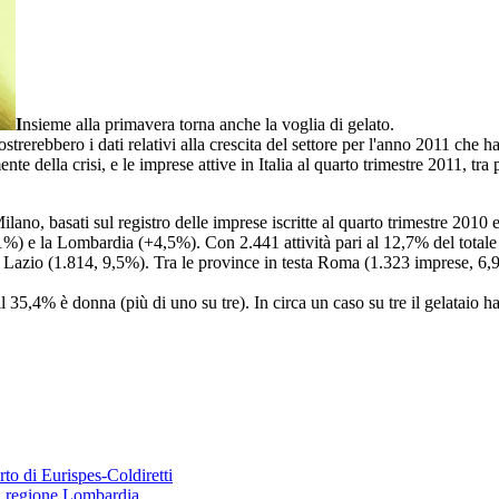
I
nsieme alla primavera torna anche la voglia di gelato.
trerebbero i dati relativi alla crescita del settore per l'anno 2011 che h
nte della crisi, e le imprese attive in Italia al quarto trimestre 2011, tr
lano, basati sul registro delle imprese iscritte al quarto trimestre 2010 
1%) e la Lombardia (+4,5%). Con 2.441 attività pari al 12,7% del totale
 Lazio (1.814, 9,5%). Tra le province in testa Roma (1.323 imprese, 6,9
a, il 35,4% è donna (più di uno su tre). In circa un caso su tre il gelatai
rto di Eurispes-Coldiretti
ca regione Lombardia